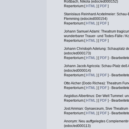
Roßbach, Nikola (edoc/ed000152)
Repertorium:[
HTML
] [
PDF
]
Stanislaus Reinhard Acxtelmeier: Schau-
Flemming (edoc/ed000154)
Repertorium:[
HTML
] [
PDF
]
Johann Samuel Adami: Theatrum tragicum
wunderbarer Trauer- und Todes-Fälle / K
Repertorium:[
HTML
] [
PDF
]
Johann Christoph Adelung: Schauplatz de
(edoc/ed000173)
Repertorium:[
HTML
] [
PDF
] - Bearbeitet
Johann Jacob Agricola: Schau-Platz deß
(edoc/ed000014)
Repertorium:[
HTML
] [
PDF
] - Bearbeitet
Otto Aicher (Dodo Richea): Theatrum Fun
Repertorium:[
HTML
] [
PDF
] - Bearbeitet
Aegidius Albertinus: Der Welt Tummel: u
Repertorium:[
HTML
] [
PDF
] - Bearbeitet
Jost Amman: Gynaeceum, Sive Theatrum 
Repertorium:[
HTML
] [
PDF
] - Bearbeitet
Anonym: Neu auffgelegtes Complementir-
(edoc/ed000113)