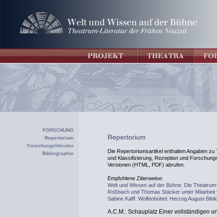
FORSCHUNG
Repertorium
Repertorium
Forschungsliteratur
Die Repertoriumsartikel enthalten Angaben zu T
Bibliographie
und Klassifizierung, Rezeption und Forschungsli
Versionen (HTML, PDF) abrufen.
Empfohlene Zitierweise:
Welt und Wissen auf der Bühne. Die Theatrum-
Roßbach und Thomas Stäcker unter Mitarbeit
Sabine Kalff. Wolfenbüttel: Herzog August Bibli
A.C.M.: Schauplatz Einer vollständigen u