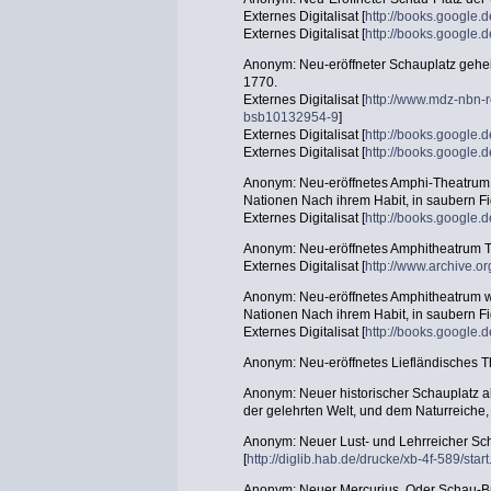
Externes Digitalisat [
http://books.googl
Externes Digitalisat [
http://books.google
Anonym: Neu-eröffneter Schauplatz gehe
1770.
Externes Digitalisat [
http://www.mdz-nbn-r
bsb10132954-9
]
Externes Digitalisat [
http://books.googl
Externes Digitalisat [
http://books.googl
Anonym: Neu-eröffnetes Amphi-Theatrum,
Nationen Nach ihrem Habit, in saubern Fig
Externes Digitalisat [
http://books.googl
Anonym: Neu-eröffnetes Amphitheatrum Tu
Externes Digitalisat [
http://www.archive.o
Anonym: Neu-eröffnetes Amphitheatrum w
Nationen Nach ihrem Habit, in saubern Fig
Externes Digitalisat [
http://books.googl
Anonym: Neu-eröffnetes Liefländisches T
Anonym: Neuer historischer Schauplatz al
der gelehrten Welt, und dem Naturreiche,
Anonym: Neuer Lust- und Lehrreicher Sc
[
http://diglib.hab.de/drucke/xb-4f-589/star
Anonym: Neuer Mercurius, Oder Schau-B