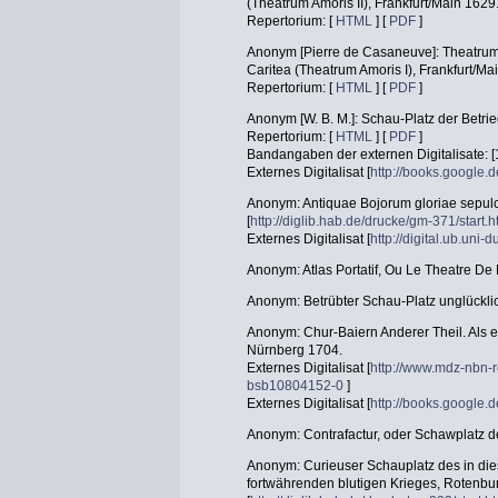
(Theatrum Amoris II), Frankfurt/Main 1629
Repertorium: [
HTML
] [
PDF
]
Anonym [Pierre de Casaneuve]: Theatrum 
Caritea (Theatrum Amoris I), Frankfurt/Ma
Repertorium: [
HTML
] [
PDF
]
Anonym [W. B. M.]: Schau-Platz der Betri
Repertorium: [
HTML
] [
PDF
]
Bandangaben der externen Digitalisate: [
Externes Digitalisat [
http://books.googl
Anonym: Antiquae Bojorum gloriae sepulcr
[
http://diglib.hab.de/drucke/gm-371/start.
Externes Digitalisat [
http://digital.ub.uni
Anonym: Atlas Portatif, Ou Le Theatre D
Anonym: Betrübter Schau-Platz unglückli
Anonym: Chur-Baiern Anderer Theil. Als e
Nürnberg 1704.
Externes Digitalisat [
http://www.mdz-nbn-r
bsb10804152-0
]
Externes Digitalisat [
http://books.googl
Anonym: Contrafactur, oder Schawplatz d
Anonym: Curieuser Schauplatz des in d
fortwährenden blutigen Krieges, Rotenb