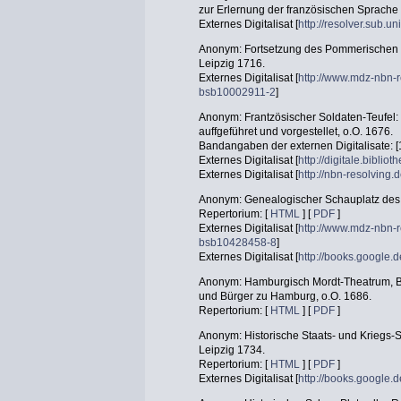
zur Erlernung der französischen Sprache 
Externes Digitalisat [
http://resolver.sub.
Anonym: Fortsetzung des Pommerischen Kr
Leipzig 1716.
Externes Digitalisat [
http://www.mdz-nbn-r
bsb10002911-2
]
Anonym: Frantzösischer Soldaten-Teufel:
auffgeführet und vorgestellet, o.O. 1676.
Bandangaben der externen Digitalisate: [
Externes Digitalisat [
http://digitale.bibli
Externes Digitalisat [
http://nbn-resolving
Anonym: Genealogischer Schauplatz des j
Repertorium: [
HTML
] [
PDF
]
Externes Digitalisat [
http://www.mdz-nbn-r
bsb10428458-8
]
Externes Digitalisat [
http://books.googl
Anonym: Hamburgisch Mordt-Theatrum, Be
und Bürger zu Hamburg, o.O. 1686.
Repertorium: [
HTML
] [
PDF
]
Anonym: Historische Staats- und Kriegs-
Leipzig 1734.
Repertorium: [
HTML
] [
PDF
]
Externes Digitalisat [
http://books.googl