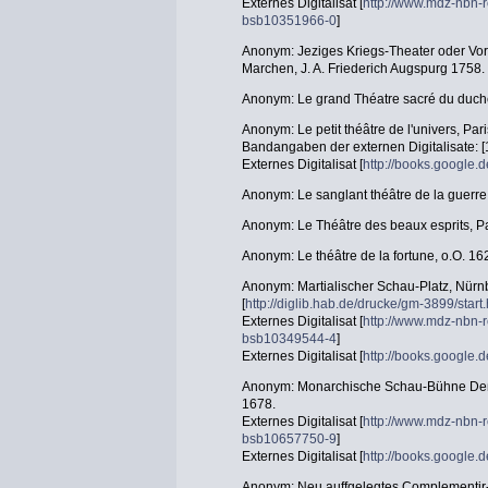
Externes Digitalisat [
http://www.mdz-nbn-r
bsb10351966-0
]
Anonym: Jeziges Kriegs-Theater oder Vor
Marchen, J. A. Friederich Augspurg 1758.
Anonym: Le grand Théatre sacré du duch
Anonym: Le petit théâtre de l'univers, Par
Bandangaben der externen Digitalisate: [
Externes Digitalisat [
http://books.googl
Anonym: Le sanglant théâtre de la guerre
Anonym: Le Théâtre des beaux esprits, P
Anonym: Le théâtre de la fortune, o.O. 16
Anonym: Martialischer Schau-Platz, Nürn
[
http://diglib.hab.de/drucke/gm-3899/start
Externes Digitalisat [
http://www.mdz-nbn-r
bsb10349544-4
]
Externes Digitalisat [
http://books.googl
Anonym: Monarchische Schau-Bühne Deß
1678.
Externes Digitalisat [
http://www.mdz-nbn-r
bsb10657750-9
]
Externes Digitalisat [
http://books.google
Anonym: Neu auffgelegtes Complementir-