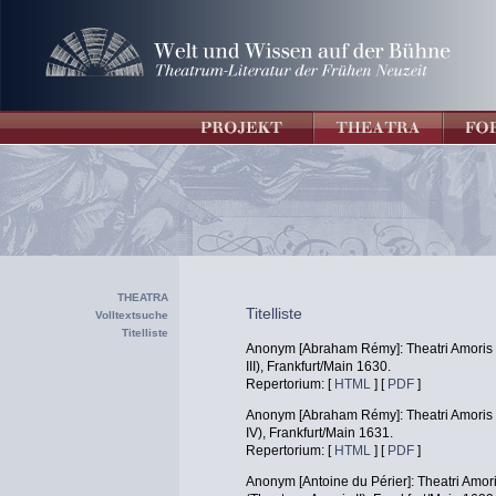
THEATRA
Titelliste
Volltextsuche
Titelliste
Anonym [Abraham Rémy]: Theatri Amoris D
III), Frankfurt/Main 1630.
Repertorium: [
HTML
] [
PDF
]
Anonym [Abraham Rémy]: Theatri Amoris Vi
IV), Frankfurt/Main 1631.
Repertorium: [
HTML
] [
PDF
]
Anonym [Antoine du Périer]: Theatri Amori