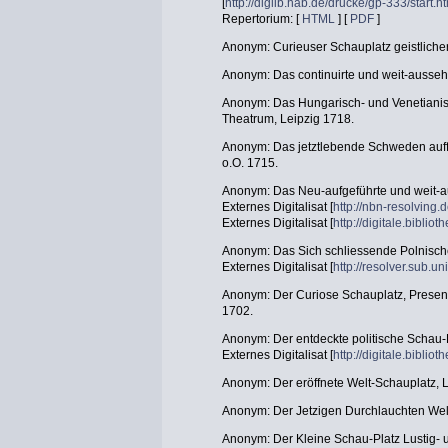
[
http://diglib.hab.de/drucke/gp-333/start.h
Repertorium: [
HTML
] [
PDF
]
Anonym: Curieuser Schauplatz geistlicher
Anonym: Das continuirte und weit-aussehe
Anonym: Das Hungarisch- und Venetianisc
Theatrum, Leipzig 1718.
Anonym: Das jetztlebende Schweden auff
o.O. 1715.
Anonym: Das Neu-aufgeführte und weit-au
Externes Digitalisat [
http://nbn-resolving
Externes Digitalisat [
http://digitale.bibli
Anonym: Das Sich schliessende Polnische
Externes Digitalisat [
http://resolver.sub.
Anonym: Der Curiose Schauplatz, Present
1702.
Anonym: Der entdeckte politische Schau-
Externes Digitalisat [
http://digitale.biblio
Anonym: Der eröffnete Welt-Schauplatz, 
Anonym: Der Jetzigen Durchlauchten Wel
Anonym: Der Kleine Schau-Platz Lustig- 