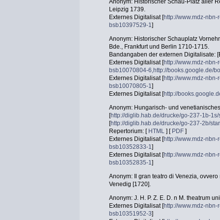
Anonym: Historischer Schau-Platz aller Re
Leipzig 1739.
Externes Digitalisat [
http://www.mdz-nbn-r
bsb10397529-1
]
Anonym: Historischer Schauplatz Vornehm
Bde., Frankfurt und Berlin 1710-1715.
Bandangaben der externen Digitalisate: [Bd.
Externes Digitalisat [
http://www.mdz-nbn-r
bsb10070804-6,http://books.google.de
Externes Digitalisat [
http://www.mdz-nbn-r
bsb10070805-1
]
Externes Digitalisat [
http://books.googl
Anonym: Hungarisch- und venetianisches
[
http://diglib.hab.de/drucke/go-237-1b-1s/
[
http://diglib.hab.de/drucke/go-237-2b/star
Repertorium: [
HTML
] [
PDF
]
Externes Digitalisat [
http://www.mdz-nbn-r
bsb10352833-1
]
Externes Digitalisat [
http://www.mdz-nbn-r
bsb10352835-1
]
Anonym: Il gran teatro di Venezia, ovvero r
Venedig [1720].
Anonym: J. H. P. Z. E. D. n M. theatrum u
Externes Digitalisat [
http://www.mdz-nbn-r
bsb10351952-3
]