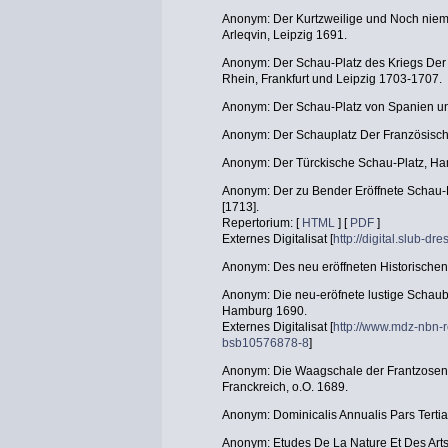
Anonym: Der Kurtzweilige und Noch niema
Arleqvin, Leipzig 1691.
Anonym: Der Schau-Platz des Kriegs Der R
Rhein, Frankfurt und Leipzig 1703-1707.
Anonym: Der Schau-Platz von Spanien un
Anonym: Der Schauplatz Der Französisc
Anonym: Der Türckische Schau-Platz, H
Anonym: Der zu Bender Eröffnete Schau-P
[1713].
Repertorium: [
HTML
] [
PDF
]
Externes Digitalisat [
http://digital.slub-
Anonym: Des neu eröffneten Historischen
Anonym: Die neu-eröfnete lustige Schau
Hamburg 1690.
Externes Digitalisat [
http://www.mdz-nbn-r
bsb10576878-8
]
Anonym: Die Waagschale der Frantzosen 
Franckreich, o.O. 1689.
Anonym: Dominicalis Annualis Pars Tertia,
Anonym: Etudes De La Nature Et Des Arts