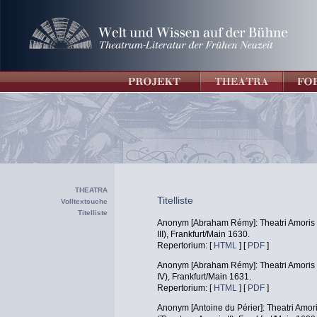
THEATRA
Titelliste
Volltextsuche
Titelliste
Anonym [Abraham Rémy]: Theatri Amoris D
III), Frankfurt/Main 1630.
Repertorium: [
HTML
] [
PDF
]
Anonym [Abraham Rémy]: Theatri Amoris Vi
IV), Frankfurt/Main 1631.
Repertorium: [
HTML
] [
PDF
]
Anonym [Antoine du Périer]: Theatri Amori