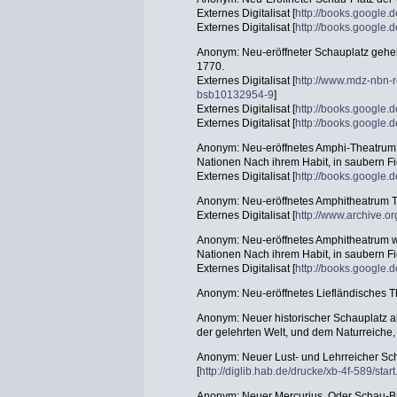
Externes Digitalisat [
http://books.googl
Externes Digitalisat [
http://books.google
Anonym: Neu-eröffneter Schauplatz gehe
1770.
Externes Digitalisat [
http://www.mdz-nbn-r
bsb10132954-9
]
Externes Digitalisat [
http://books.googl
Externes Digitalisat [
http://books.googl
Anonym: Neu-eröffnetes Amphi-Theatrum,
Nationen Nach ihrem Habit, in saubern Fig
Externes Digitalisat [
http://books.googl
Anonym: Neu-eröffnetes Amphitheatrum Tu
Externes Digitalisat [
http://www.archive.o
Anonym: Neu-eröffnetes Amphitheatrum w
Nationen Nach ihrem Habit, in saubern Fig
Externes Digitalisat [
http://books.googl
Anonym: Neu-eröffnetes Liefländisches T
Anonym: Neuer historischer Schauplatz al
der gelehrten Welt, und dem Naturreiche,
Anonym: Neuer Lust- und Lehrreicher Sc
[
http://diglib.hab.de/drucke/xb-4f-589/star
Anonym: Neuer Mercurius, Oder Schau-B