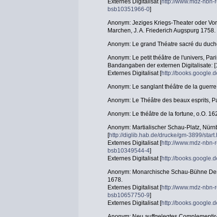
Externes Digitalisat [
http://www.mdz-nbn-r
bsb10351966-0
]
Anonym: Jeziges Kriegs-Theater oder Vor
Marchen, J. A. Friederich Augspurg 1758.
Anonym: Le grand Théatre sacré du duch
Anonym: Le petit théâtre de l'univers, Par
Bandangaben der externen Digitalisate: [
Externes Digitalisat [
http://books.googl
Anonym: Le sanglant théâtre de la guerre
Anonym: Le Théâtre des beaux esprits, P
Anonym: Le théâtre de la fortune, o.O. 16
Anonym: Martialischer Schau-Platz, Nürn
[
http://diglib.hab.de/drucke/gm-3899/start
Externes Digitalisat [
http://www.mdz-nbn-r
bsb10349544-4
]
Externes Digitalisat [
http://books.googl
Anonym: Monarchische Schau-Bühne Deß
1678.
Externes Digitalisat [
http://www.mdz-nbn-r
bsb10657750-9
]
Externes Digitalisat [
http://books.google
Anonym: Neu auffgelegtes Complementir-