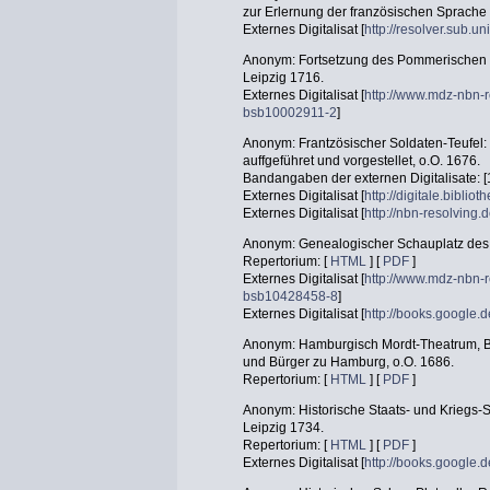
zur Erlernung der französischen Sprache 
Externes Digitalisat [
http://resolver.sub.
Anonym: Fortsetzung des Pommerischen Kr
Leipzig 1716.
Externes Digitalisat [
http://www.mdz-nbn-r
bsb10002911-2
]
Anonym: Frantzösischer Soldaten-Teufel:
auffgeführet und vorgestellet, o.O. 1676.
Bandangaben der externen Digitalisate: [
Externes Digitalisat [
http://digitale.bibli
Externes Digitalisat [
http://nbn-resolving
Anonym: Genealogischer Schauplatz des j
Repertorium: [
HTML
] [
PDF
]
Externes Digitalisat [
http://www.mdz-nbn-r
bsb10428458-8
]
Externes Digitalisat [
http://books.googl
Anonym: Hamburgisch Mordt-Theatrum, Be
und Bürger zu Hamburg, o.O. 1686.
Repertorium: [
HTML
] [
PDF
]
Anonym: Historische Staats- und Kriegs-
Leipzig 1734.
Repertorium: [
HTML
] [
PDF
]
Externes Digitalisat [
http://books.googl