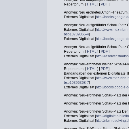
Repertorium: [
HTML
] [
PDF
]
Anonym: Neu eröfnetes Amphi-Theatrum, 
Externes Digitalisat [
http://books.googl
Anonym: Neu-auffgeführter Schau-Platz G
Externes Digitalisat [
http://www.mdz-nbn-r
bsb10739365-4
]
Externes Digitalisat [
http://books.googl
Anonym: Neu-auffgeführter Schau-Platz O
Repertorium: [
HTML
] [
PDF
]
Externes Digitalisat [
http://resolver.staa
Anonym: Neu-eröffneter kleiner Schau-P
Repertorium: [
HTML
] [
PDF
]
Bandangaben der externen Digitalisate: [D
Externes Digitalisat [
http://www.mdz-nbn-r
bsb10396368-7
]
Externes Digitalisat [
http://books.googl
Anonym: Neu-eröffneter Schau-Platz der 
Anonym: Neu-eröffneter Schau-Platz der 
Anonym: Neu-eröffneter Schau-Platz Der 
Externes Digitalisat [
http://digitale.biblio
Externes Digitalisat [
http://nbn-resolving
Anonym: Neu-Eröffneter Schau-Platz der W