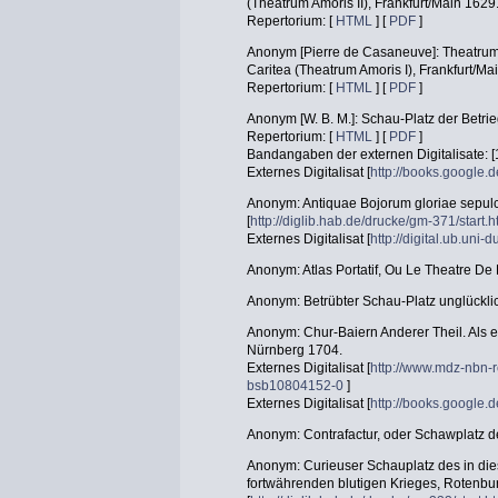
(Theatrum Amoris II), Frankfurt/Main 1629
Repertorium: [
HTML
] [
PDF
]
Anonym [Pierre de Casaneuve]: Theatrum 
Caritea (Theatrum Amoris I), Frankfurt/Ma
Repertorium: [
HTML
] [
PDF
]
Anonym [W. B. M.]: Schau-Platz der Betri
Repertorium: [
HTML
] [
PDF
]
Bandangaben der externen Digitalisate: [
Externes Digitalisat [
http://books.googl
Anonym: Antiquae Bojorum gloriae sepulcr
[
http://diglib.hab.de/drucke/gm-371/start.
Externes Digitalisat [
http://digital.ub.uni
Anonym: Atlas Portatif, Ou Le Theatre D
Anonym: Betrübter Schau-Platz unglückli
Anonym: Chur-Baiern Anderer Theil. Als e
Nürnberg 1704.
Externes Digitalisat [
http://www.mdz-nbn-r
bsb10804152-0
]
Externes Digitalisat [
http://books.googl
Anonym: Contrafactur, oder Schawplatz d
Anonym: Curieuser Schauplatz des in d
fortwährenden blutigen Krieges, Rotenb