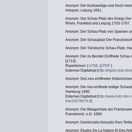
Anonym: Der Kurtzweilige und Noch niema
Arleqvin, Leipzig 1691.
Anonym: Der Schau-Platz des Kriegs Der R
Rhein, Frankfurt und Leipzig 1703-1707.
Anonym: Der Schau-Platz von Spanien un
Anonym: Der Schauplatz Der Französisc
Anonym: Der Türckische Schau-Platz, H
Anonym: Der zu Bender Eröffnete Schau-P
[1713].
Repertorium: [
HTML
] [
PDF
]
Externes Digitalisat [
http://digital.slub-
Anonym: Des neu eröffneten Historischen
Anonym: Die neu-eröfnete lustige Schau
Hamburg 1690.
Externes Digitalisat [
http://www.mdz-nbn-r
bsb10576878-8
]
Anonym: Die Waagschale der Frantzosen 
Franckreich, o.O. 1689.
Anonym: Dominicalis Annualis Pars Tertia,
Anonym: Etudes De La Nature Et Des Arts