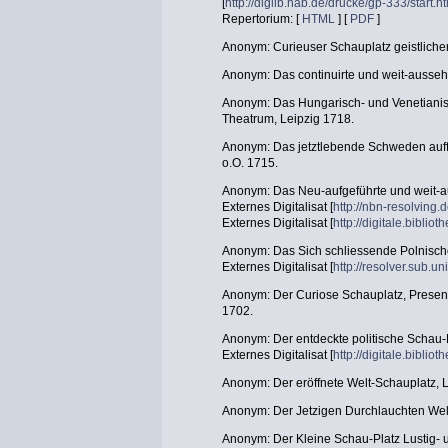
[
http://diglib.hab.de/drucke/gp-333/start.h
Repertorium: [
HTML
] [
PDF
]
Anonym: Curieuser Schauplatz geistlicher
Anonym: Das continuirte und weit-aussehe
Anonym: Das Hungarisch- und Venetianisc
Theatrum, Leipzig 1718.
Anonym: Das jetztlebende Schweden auff
o.O. 1715.
Anonym: Das Neu-aufgeführte und weit-au
Externes Digitalisat [
http://nbn-resolving
Externes Digitalisat [
http://digitale.bibli
Anonym: Das Sich schliessende Polnische
Externes Digitalisat [
http://resolver.sub.
Anonym: Der Curiose Schauplatz, Present
1702.
Anonym: Der entdeckte politische Schau-
Externes Digitalisat [
http://digitale.biblio
Anonym: Der eröffnete Welt-Schauplatz, 
Anonym: Der Jetzigen Durchlauchten Wel
Anonym: Der Kleine Schau-Platz Lustig- 