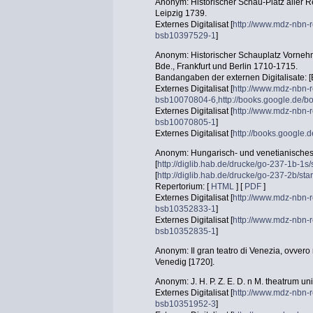
Anonym: Historischer Schau-Platz aller Re
Leipzig 1739.
Externes Digitalisat [
http://www.mdz-nbn-r
bsb10397529-1
]
Anonym: Historischer Schauplatz Vornehm
Bde., Frankfurt und Berlin 1710-1715.
Bandangaben der externen Digitalisate: [Bd.
Externes Digitalisat [
http://www.mdz-nbn-r
bsb10070804-6,http://books.google.de
Externes Digitalisat [
http://www.mdz-nbn-r
bsb10070805-1
]
Externes Digitalisat [
http://books.googl
Anonym: Hungarisch- und venetianisches
[
http://diglib.hab.de/drucke/go-237-1b-1s/
[
http://diglib.hab.de/drucke/go-237-2b/star
Repertorium: [
HTML
] [
PDF
]
Externes Digitalisat [
http://www.mdz-nbn-r
bsb10352833-1
]
Externes Digitalisat [
http://www.mdz-nbn-r
bsb10352835-1
]
Anonym: Il gran teatro di Venezia, ovvero r
Venedig [1720].
Anonym: J. H. P. Z. E. D. n M. theatrum u
Externes Digitalisat [
http://www.mdz-nbn-r
bsb10351952-3
]