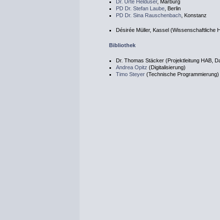
Dr. Urte Helduser
, Marburg
PD Dr. Stefan Laube
, Berlin
PD Dr. Sina Rauschenbach
, Konstanz
Désirée Müller, Kassel (Wissenschaftliche H
Bibliothek
Dr. Thomas Stäcker (Projektleitung HAB, 
Andrea Opitz
(Digitalisierung)
Timo Steyer
(Technische Programmierung)