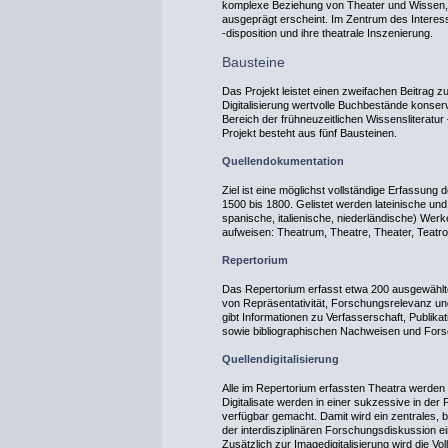
komplexe Beziehung von Theater und Wissen, wi
ausgeprägt erscheint. Im Zentrum des Intere
‑disposition und ihre theatrale Inszenierung.
Bausteine
Das Projekt leistet einen zweifachen Beitrag z
Digitalisierung wertvolle Buchbestände konser
Bereich der frühneuzeitlichen Wissensliteratur
Projekt besteht aus fünf Bausteinen.
Quellendokumentation
Ziel ist eine möglichst vollständige Erfassung
1500 bis 1800. Gelistet werden lateinische und
spanische, italienische, niederländische) Werk
aufweisen: Theatrum, Theatre, Theater, Teatr
Repertorium
Das Repertorium erfasst etwa 200 ausgewählte 
von Repräsentativität, Forschungsrelevanz un
gibt Informationen zu Verfasserschaft, Publikat
sowie bibliographischen Nachweisen und Forsc
Quellendigitalisierung
Alle im Repertorium erfassten Theatra werden d
Digitalisate werden in einer sukzessive in der
verfügbar gemacht. Damit wird ein zentrales, 
der interdisziplinären Forschungsdiskussion ein
Zusätzlich zur Imagedigitalisierung wird die Vo