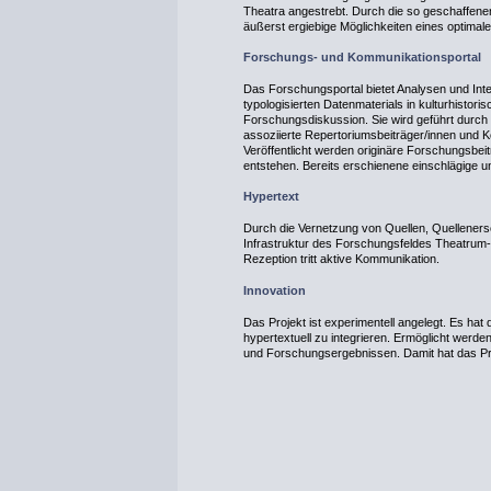
Theatra angestrebt. Durch die so geschaffene
äußerst ergiebige Möglichkeiten eines optimale
Forschungs- und Kommunikationsportal
Das Forschungsportal bietet Analysen und Inter
typologisierten Datenmaterials in kulturhistorisc
Forschungsdiskussion. Sie wird geführt durch d
assoziierte Repertoriumsbeiträger/innen und K
Veröffentlicht werden originäre Forschungsbei
entstehen. Bereits erschienene einschlägige 
Hypertext
Durch die Vernetzung von Quellen, Quelleners
Infrastruktur des Forschungsfeldes Theatrum-Lit
Rezeption tritt aktive Kommunikation.
Innovation
Das Projekt ist experimentell angelegt. Es ha
hypertextuell zu integrieren. Ermöglicht werde
und Forschungsergebnissen. Damit hat das Proj