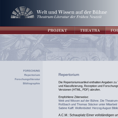
FORSCHUNG
Repertorium
Repertorium
Forschungsliteratur
Die Repertoriumsartikel enthalten Angaben zu T
Bibliographie
und Klassifizierung, Rezeption und Forschungsli
Versionen (HTML, PDF) abrufen.
Empfohlene Zitierweise:
Welt und Wissen auf der Bühne. Die Theatrum-
Roßbach und Thomas Stäcker unter Mitarbeit
Sabine Kalff. Wolfenbüttel: Herzog August Bibli
A.C.M.: Schauplatz Einer vollständigen u