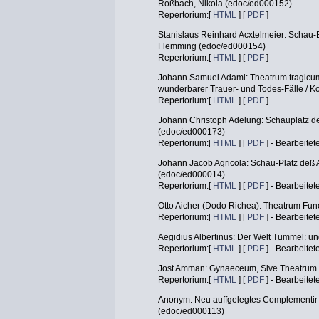
Roßbach, Nikola (edoc/ed000152)
Repertorium:[
HTML
] [
PDF
]
Stanislaus Reinhard Acxtelmeier: Schau-
Flemming (edoc/ed000154)
Repertorium:[
HTML
] [
PDF
]
Johann Samuel Adami: Theatrum tragicum
wunderbarer Trauer- und Todes-Fälle / K
Repertorium:[
HTML
] [
PDF
]
Johann Christoph Adelung: Schauplatz de
(edoc/ed000173)
Repertorium:[
HTML
] [
PDF
] - Bearbeitet
Johann Jacob Agricola: Schau-Platz deß
(edoc/ed000014)
Repertorium:[
HTML
] [
PDF
] - Bearbeitet
Otto Aicher (Dodo Richea): Theatrum Fun
Repertorium:[
HTML
] [
PDF
] - Bearbeitet
Aegidius Albertinus: Der Welt Tummel: u
Repertorium:[
HTML
] [
PDF
] - Bearbeitet
Jost Amman: Gynaeceum, Sive Theatrum 
Repertorium:[
HTML
] [
PDF
] - Bearbeitet
Anonym: Neu auffgelegtes Complementir-
(edoc/ed000113)