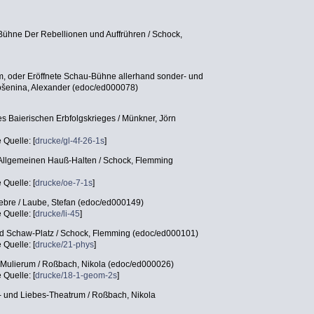
Bühne Der Rebellionen und Auffrühren / Schock,
, oder Eröffnete Schau-Bühne allerhand sonder- und
ošenina, Alexander (edoc/ed000078)
s Baierischen Erbfolgskrieges / Münkner, Jörn
e Quelle: [
drucke/gl-4f-26-1s
]
 Allgemeinen Hauß-Halten / Schock, Flemming
e Quelle: [
drucke/oe-7-1s
]
ebre / Laube, Stefan (edoc/ed000149)
e Quelle: [
drucke/li-45
]
nd Schaw-Platz / Schock, Flemming (edoc/ed000101)
e Quelle: [
drucke/21-phys
]
Mulierum / Roßbach, Nikola (edoc/ed000026)
e Quelle: [
drucke/18-1-geom-2s
]
 und Liebes-Theatrum / Roßbach, Nikola